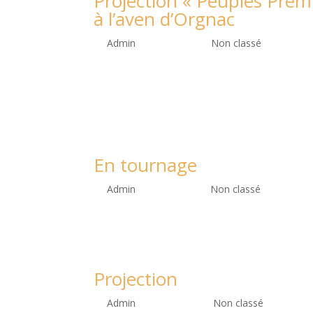
Projection « Peuples Prem
à l’aven d’Orgnac
by
Admin
|
Sep 5, 2023
|
Non classé
Projection de « Peuples Premiers : nomades du R
documentaire grand public, pour découvrir toute
pour les périodes...
En tournage
by
Admin
|
Fév 2, 2023
|
Non classé
Projection
by
Admin
|
Nov 2, 2022
|
Non classé