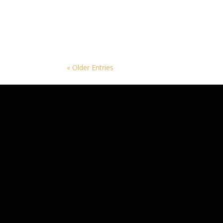
Peuples Premiers: nomades du Rhône paléolithiqu
2022. 30 rue du Moulin – Centre d’Accueil de la P
« Older Entries