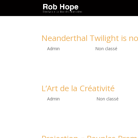
Neanderthal Twilight is 
by
Admin
|
Fév 14, 2025
|
Non classé
Click on the image to go to Amazon Prime Watch
L’Art de la Créativité
by
Admin
|
Nov 13, 2023
|
Non classé
New film by R. Hope on TL7 TV