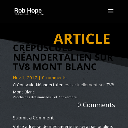
ARTICLE
CRÉPUSCULE
NÉANDERTALIEN SUR
TV8 MONT BLANC
Nov 1, 2017
|
0 comments
Crépuscule Néandertalien
est actuellement sur
TV8
Mont Blanc
.
Prochaines diffusions les 6 et 7 novembre.
0 Comments
Submit a Comment
Votre adresse de messagerie ne sera pas publiée.