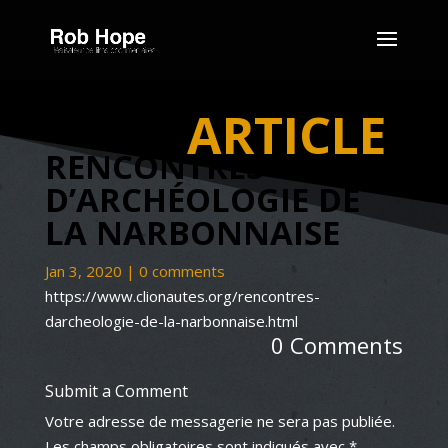
ARTICLE
RENCONTRES
D’ARCHÉOLOGIE DE
LA NARBONNAISE
Jan 3, 2020
|
0 comments
https://www.clionautes.org/rencontres-
darcheologie-de-la-narbonnaise.html
0 Comments
Submit a Comment
Votre adresse de messagerie ne sera pas publiée.
Les champs obligatoires sont indiqués avec
*